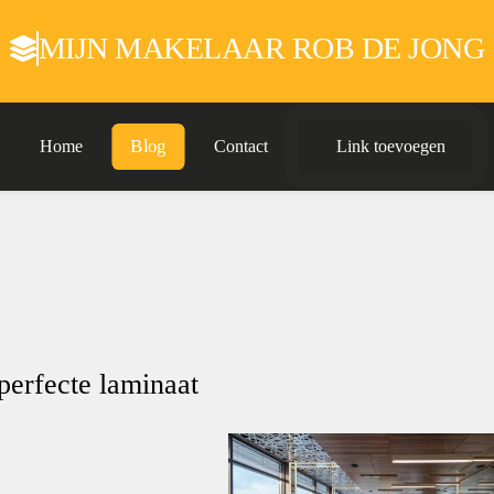
MIJN MAKELAAR ROB DE JONG
Blog
Home
Contact
Link toevoegen
 perfecte laminaat