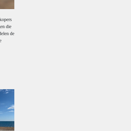
 kopers
en die
delen de
e