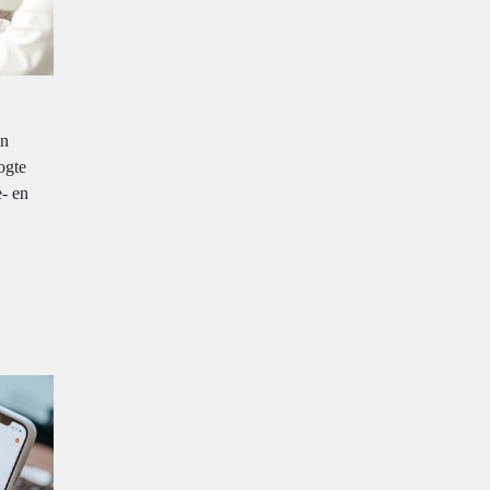
en
ogte
- en