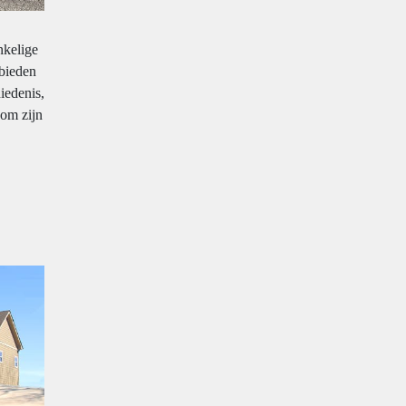
nkelige
 bieden
iedenis,
 om zijn