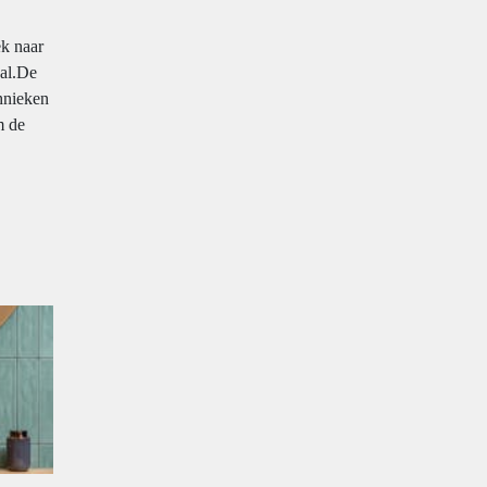
ek naar
aal.De
hnieken
m de