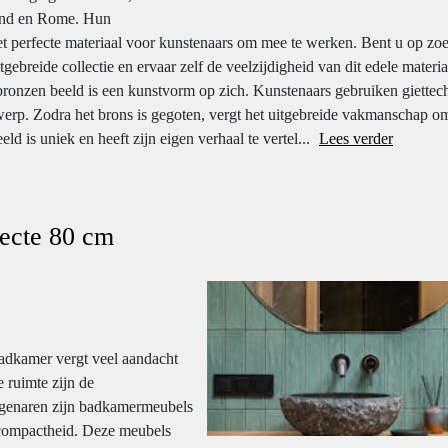
land en Rome. Hun
 perfecte materiaal voor kunstenaars om mee te werken. Bent u op zo
gebreide collectie en ervaar zelf de veelzijdigheid van dit edele materi
bronzen beeld is een kunstvorm op zich. Kunstenaars gebruiken giettec
werp. Zodra het brons is gegoten, vergt het uitgebreide vakmanschap o
ld is uniek en heeft zijn eigen verhaal te vertel...
Lees verder
fecte 80 cm
badkamer vergt veel aandacht
e ruimte zijn de
igenaren zijn badkamermeubels
 compactheid. Deze meubels